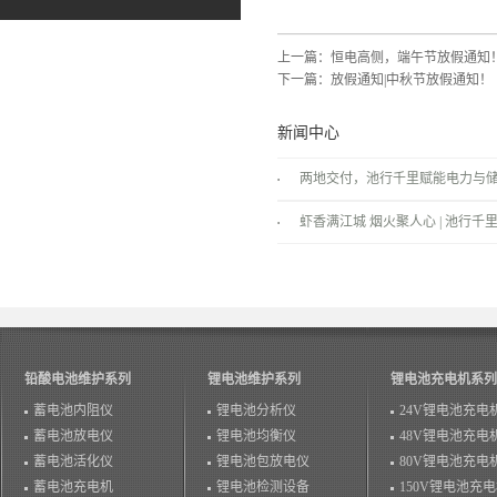
上一篇：
恒电高侧，端午节放假通知
下一篇：
放假通知|中秋节放假通知！
新闻中心
两地交付，池行千里赋能电力与
景！
虾香满江城 烟火聚人心 | 池行千里
温情落幕！
铅酸电池维护系列
锂电池维护系列
锂电池充电机系列
蓄电池内阻仪
锂电池分析仪
24V锂电池充电
蓄电池放电仪
锂电池均衡仪
48V锂电池充电
蓄电池活化仪
锂电池包放电仪
80V锂电池充电
蓄电池充电机
锂电池检测设备
150V锂电池充