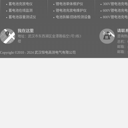
蓄电池充放电仪
锂电池单体维护仪
300V锂电池充
蓄电池在线监测
锂电池充放电维护仪
600V锂电池充
蓄电池容量测试仪
电池拆解/回收检测设备
800V锂电池充
地址：武汉市东西湖区金潭路临空1号1栋3
咨询热线：
楼
总机：02
邮箱：x
邮箱：x
Copyright ©2010 - 2024 武汉恒电高测电气有限公司