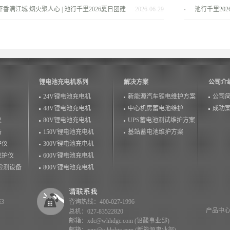
景！
服务商
虾香满江城 烟火聚人心 | 池行千里2026夏日团建
2026-06-29
池行千里20
温情落幕！
锂电池充电机系列
解决方案
公司介
24V锂电池充电机
新能源汽车锂电维护方案
公司
48V锂电池充电机
中心机房蓄电池维护
成功
仪
80V锂电池充电机
UPS蓄电池测试维护方案
备
150V锂电池充电机
基站蓄电池维护方案
护仪
300V锂电池充电机
维护仪
600V锂电池充电机
检测设备
800V锂电池充电机
3
咨询热线：400-027-1996
产品中
总机：027-83522820
邮箱：xdc@whhdgc.com (铅酸事业部)