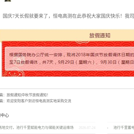
国庆7天长假就要来了，恒电高测在此恭祝大家国庆快乐！我
篇：
放假通知|中秋节放假通知！
篇：
欢迎安阳客户到访恒电高测实地采购交流
闻中心
两地交付，池行千里赋能电力与储能关键运维场
2026-07-24
池行千里蓄