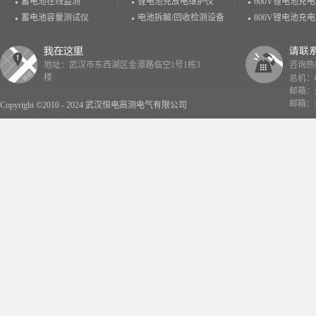
蓄电池在线监测
锂电池充放电维护仪
600V锂电池充
蓄电池容量测试仪
电池拆解/回收检测设备
800V锂电池充
地址：武汉市东西湖区金潭路临空1号1栋3
咨询热线：
楼
总机：02
邮箱：x
邮箱：x
Copyright ©2010 - 2024 武汉恒电高测电气有限公司