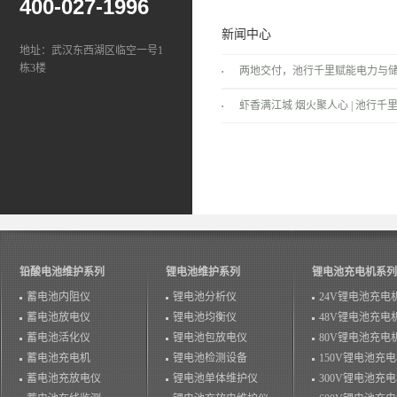
400-027-1996
新闻中心
地址：武汉东西湖区临空一号1
栋3楼
两地交付，池行千里赋能电力与
景！
虾香满江城 烟火聚人心 | 池行千里
温情落幕！
铅酸电池维护系列
锂电池维护系列
锂电池充电机系列
蓄电池内阻仪
锂电池分析仪
24V锂电池充电
蓄电池放电仪
锂电池均衡仪
48V锂电池充电
蓄电池活化仪
锂电池包放电仪
80V锂电池充电
蓄电池充电机
锂电池检测设备
150V锂电池充
蓄电池充放电仪
锂电池单体维护仪
300V锂电池充