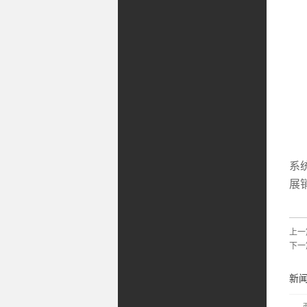
培
系
展
上一
下一
新