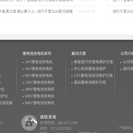
两地交付，池行千里赋能电力与储能关键运维场
2026-07-24
池行千里蓄
景！
服务商
虾香满江城 烟火聚人心 | 池行千里2026夏日团建
2026-06-29
池行千里20
温情落幕！
锂电池充电机系列
解决方案
公司介
24V锂电池充电机
新能源汽车锂电维护方案
公司
48V锂电池充电机
中心机房蓄电池维护
成功
仪
80V锂电池充电机
UPS蓄电池测试维护方案
备
150V锂电池充电机
基站蓄电池维护方案
护仪
300V锂电池充电机
维护仪
600V锂电池充电机
检测设备
800V锂电池充电机
3
咨询热线：400-027-1996
产品中
总机：027-83522820