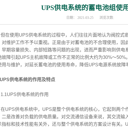
UPS供电系统的蓄电池组使
日期：
2021-03-25
浏览次数:
在使用UPS供电系统的过程中，人们往往片面地认为阀控式密
，对维护工作不予以重视。正是由于对蓄电池的不合理使用，因
、早期容量损失、内部短路等问题的出现，进而严重影响到供电
池故障引起UPS主机故障或工作不正常的比例大约为30%～50%
使用与维护，对延长蓄电池的使用寿命，降低UPS电源系统故障
、UPS供电系统的作用及特点
.1UPS供电系统的作用
UPS供电系统中，UPS是整个供电系统的核心，它起到两个作
，二是改善对负载的供电质量。对交流通信设备来说，其交流输入
术指标和技术性能有关外，还与整个供电系统的方案设计有关。UP