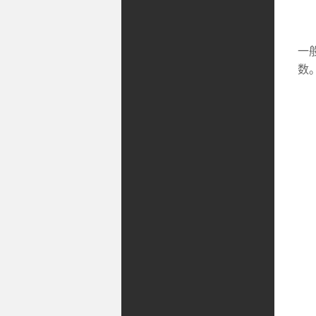
其
一
数
2
根
2
根
2
2.