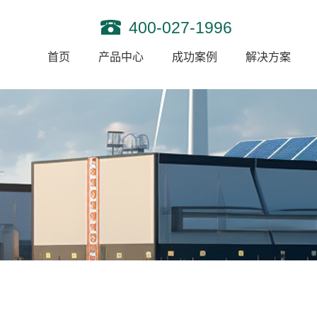
400-027-1996
首页
产品中心
成功案例
解决方案