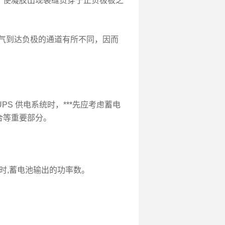
，使凝胶出现裂缝贯穿于正负极板之
气到达负极的通道有所不同，因而
S 供电系统时，***先应考虑蓄电
合等重要部分。
体时,蓄电池输出的功率数。