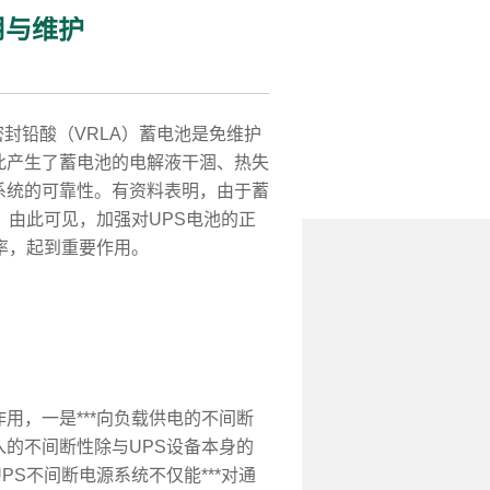
用与维护
封铅酸（VRLA）蓄电池是免维护
此产生了蓄电池的电解液干涸、热失
系统的可靠性。有资料表明，由于蓄
。由此可见，加强对UPS电池的正
率，起到重要作用。
用，一是***向负载供电的不间断
的不间断性除与UPS设备本身的
S不间断电源系统不仅能***对通