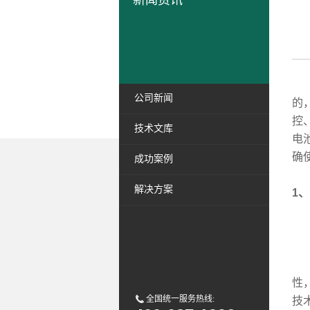
新闻资讯
但
公司新闻
的
控
技术文库
电
确
成功案例
解决方案
1
1
在
性
全国统一服务热线:
技