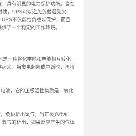
波，具有明显的电力保护功能。当在
时候，UPS可以避免负载遭受欠
UPS不仅能给负载以保护，而且
提供了一个稳定的工作环境。
电池是一种将化学能和电能相互转化
存起来，当市电超限或中断时，再将
电池，它的正极活性物质是二氧化
，负极析出氢气。当正极充电到
氢、氧气的析出，如果反应产生的气体