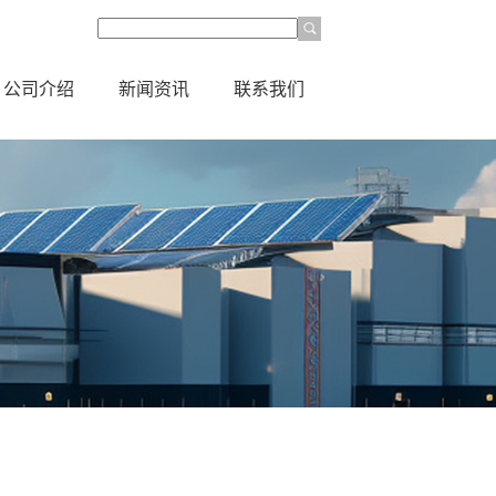
公司介绍
新闻资讯
联系我们