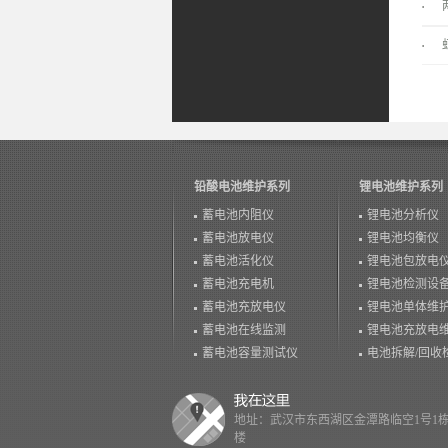
铅酸电池维护系列
锂电池维护系列
蓄电池内阻仪
锂电池分析仪
蓄电池放电仪
锂电池均衡仪
蓄电池活化仪
锂电池包放电
蓄电池充电机
锂电池检测设
蓄电池充放电仪
锂电池单体维
蓄电池在线监测
锂电池充放电
蓄电池容量测试仪
电池拆解/回收
地址：武汉市东西湖区金潭路临空1号1栋
楼