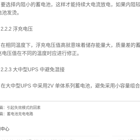
选择内阻小的蓄电池，这样才能持续大电流放电，如果内阻较
电池发烫。
.2.2 浮充电压
相同温度下，浮充电压值高就意味着储存能量大，质量差的蓄
充电压值在不同的温度时应进行修正。
2.3 大中型UPS 中避免混接
大中型UPS 中采用2V 单体系列蓄电池，避免采用小容量组
篇：
引起失效模式的因素
篇：
蓄电池充电电路
闻中心