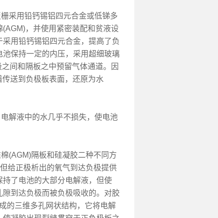
栅采用铅钙锡铝四元合金或低锑多
AGM)，并使用紧密装配和贫液设
于采用铅钙锡铝四元合金，提高了负
电池保持一定的内压，采用超细玻璃
极之间和隔板之中预留气体通道。因
道传送到负极板表面，还原为水
电解液中的水几乎不损失，使电池
(AGM)隔板和硅凝胶二种不同方
，但给正极析出的氧气到达负极提供
然保持了电池的大部分电解液，但使
孔隙到达负极而被负极吸收的。对胶
构成的三维多孔网状结构，它将电解