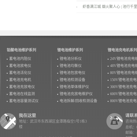
景！
虾香满江城 烟火聚人心 | 池行千里
温情落幕！
铅酸电池维护系列
锂电池维护系列
锂电池充电机系列
蓄电池内阻仪
锂电池分析仪
24V锂电池充电
蓄电池放电仪
锂电池均衡仪
48V锂电池充电
蓄电池活化仪
锂电池包放电仪
80V锂电池充电
蓄电池充电机
锂电池检测设备
150V锂电池充
蓄电池充放电仪
锂电池单体维护仪
300V锂电池充
蓄电池在线监测
锂电池充放电维护仪
600V锂电池充
蓄电池容量测试仪
电池拆解/回收检测设备
800V锂电池充
地址：武汉市东西湖区金潭路临空1号1栋3
咨询热线：
楼
总机：02
邮箱：x