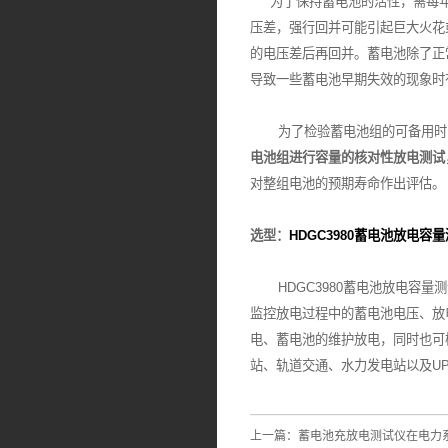
为了保持蓄电池的活性，需每年
压差，强行回并可能引起巨大火花
的电压差后再回并。蓄电池除了正
导致一些蓄电池早期失效的现象时
为了检验蓄电池组的可备用时间
电池组进行容量的核对性放电测试
对整组电池的预期寿命作出评估。
选型：
HDGC3980蓄电池放电容
HDGC3980蓄电池放电容量
监控放电过程中的蓄电池电压、放
电、蓄电池的维护放电，同时也可
站、轨道交通、水力发电站以及U
上一篇：
蓄电池充放电测试仪在电力