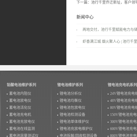
下一篇：
池行千里乔迁新址，客户领
新闻中心
两地交付，池行千里赋能电力与
景！
虾香满江城 烟火聚人心 | 池行千里
温情落幕！
铅酸电池维护系列
锂电池维护系列
锂电池充电机系列
蓄电池内阻仪
锂电池分析仪
24V锂电池充电
蓄电池放电仪
锂电池均衡仪
48V锂电池充电
蓄电池活化仪
锂电池包放电仪
80V锂电池充电
蓄电池充电机
锂电池检测设备
150V锂电池充
蓄电池充放电仪
锂电池单体维护仪
300V锂电池充
蓄电池在线监测
锂电池充放电维护仪
600V锂电池充
蓄电池容量测试仪
电池拆解/回收检测设备
800V锂电池充