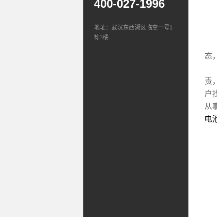
400-027-1996
地址：武汉东西湖区临空一号1
栋3楼
“
态
武
责
户
从
电