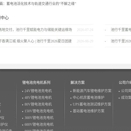
篇：
蓄电池活化技术与轨道交通行业的“不解之缘”
闻中心
两地交付，池行千里赋能电力与储能关键运维场
2026-07-24
池行千里蓄
景！
服务商
虾香满江城 烟火聚人心 | 池行千里2026夏日团建
2026-06-29
池行千里20
温情落幕！
锂电池充电机系列
解决方案
公司介
24V锂电池充电机
新能源汽车锂电维护方案
公司
48V锂电池充电机
中心机房蓄电池维护
成功
仪
80V锂电池充电机
UPS蓄电池测试维护方案
备
150V锂电池充电机
基站蓄电池维护方案
护仪
300V锂电池充电机
维护仪
600V锂电池充电机