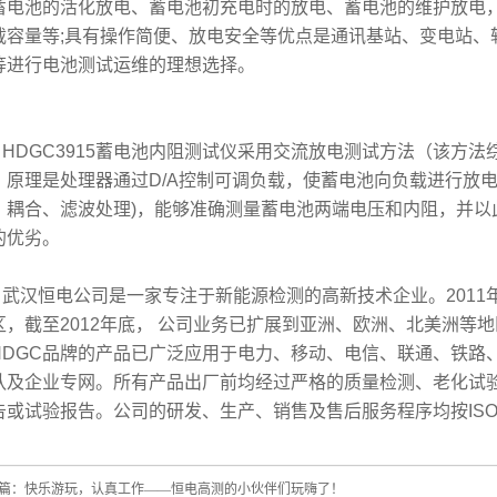
蓄电池的活化放电、蓄电池初充电时的放电、蓄电池的维护放电
载容量等;
具有操作简便、放电安全等优点是通讯基站、变电站、
等进行电池测试运维的理想选择。
DGC3915蓄电池内阻测试仪采用交流放电测试方法（该方法
，原理是处理器通过D/A控制可调负载，使蓄电池向负载进行放
、耦合、滤波处理)，能够准确测量蓄电池两端电压和内阻，并以
的优劣。
汉恒电公司是一家专注于新能源检测的高新技术企业。
201
区，截至2012年底， 公司业务已扩展到亚洲、欧洲、北美洲等
HDGC品牌的产品已广泛应用于电力、移动、电信、联通、铁路
队及企业专网。
所有产品出厂前均经过严格的质量检测、老化试
告或试验报告。
公司的研发、生产、销售及售后服务程序均按IS
篇：
快乐游玩，认真工作——恒电高测的小伙伴们玩嗨了！