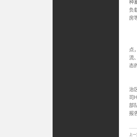
种
负
房
H
点
流
态
武
治
司
部
报
上一