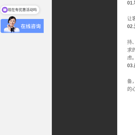
01
现在有优惠活动吗
早
让
0
此
持
求
虑
0
在
备
的
今