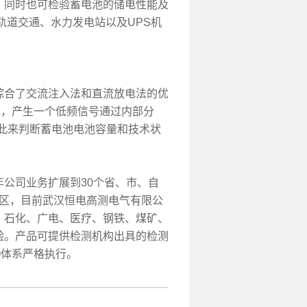
，同时也可检验蓄电池的储电性能及
轨道交通、水力发电站以及UPS机
综合了交流注入法和直流放电法的优
电，产生一个低频信号通过内部分
此来判断蓄电池电池容量和技术状
1年公司业务扩展到30个省、市、自
地区，
目前武汉恒电高测电气有限公
、石化、广电、医疗、钢铁、煤矿、
验。
产品可提供检测机构出具的检测
O体系严格执行。