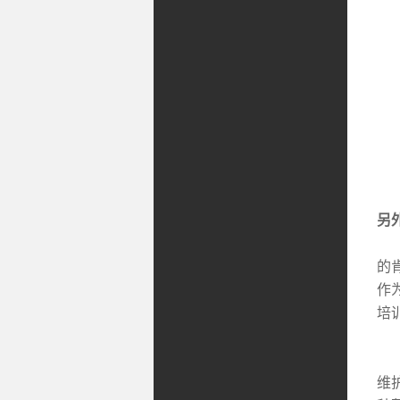
客
另
此
的
作
培
H
维