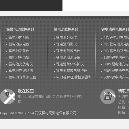
铅酸电池维护系列
锂电池维护系列
锂电池充电机系列
蓄电池内阻仪
锂电池分析仪
24V锂电池充电
蓄电池放电仪
锂电池均衡仪
48V锂电池充电
蓄电池活化仪
锂电池包放电仪
80V锂电池充电
蓄电池充电机
锂电池检测设备
150V锂电池充
蓄电池充放电仪
锂电池单体维护仪
300V锂电池充
蓄电池在线监测
锂电池充放电维护仪
600V锂电池充
蓄电池容量测试仪
电池拆解/回收检测设备
800V锂电池充
地址：武汉市东西湖区金潭路临空1号1栋3
咨询热线：
楼
总机：02
邮箱：x
邮箱：x
Copyright ©2010 - 2024 武汉恒电高测电气有限公司