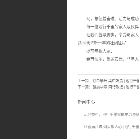
马，象征着奋进、活力与成功。
每一位池行千里的家人及伙伴马
让我们暂歇脚步，享受与家人团
共同驰骋新一年的壮阔征程！
提前恭祝大家：
春节快乐，阖家安康，马年大
上一篇：
订单攀升 集中发货 | 池
下一篇：
骏启华章 同行致远 | 池行千
新闻中心
两地交付，池行千里赋能电力与
景！
虾香满江城 烟火聚人心 | 池行千里
温情落幕！