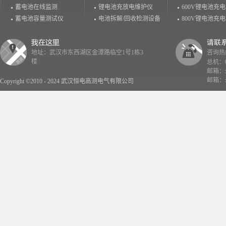
蓄电池在线监测
锂电池充放电维护仪
600V锂电池充
蓄电池容量测试仪
电池拆解/回收检测设备
800V锂电池充
地址：武汉市东西湖区金潭路临空1号1栋3
咨询热线：
楼
总机：02
邮箱：x
邮箱：x
Copyright ©2010 - 2024 武汉恒电高测电气有限公司