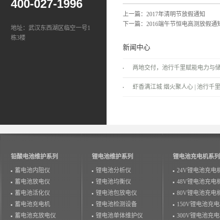
400-027-1996
上一篇：
2017年清明节放假通知
下一篇：
2016端午节恒电高测放假通
地址：武汉东西湖区临空一号1
栋3楼
新闻中心
两地交付，池行千里赋能电力与
景！
虾香满江城 烟火聚人心 | 池行千里
温情落幕！
铅酸电池维护系列
锂电池维护系列
锂电池充电机系列
蓄电池内阻仪
锂电池分析仪
24V锂电池充电
蓄电池放电仪
锂电池均衡仪
48V锂电池充电
蓄电池活化仪
锂电池包放电仪
80V锂电池充电
蓄电池充电机
锂电池检测设备
150V锂电池充
蓄电池充放电仪
锂电池单体维护仪
300V锂电池充