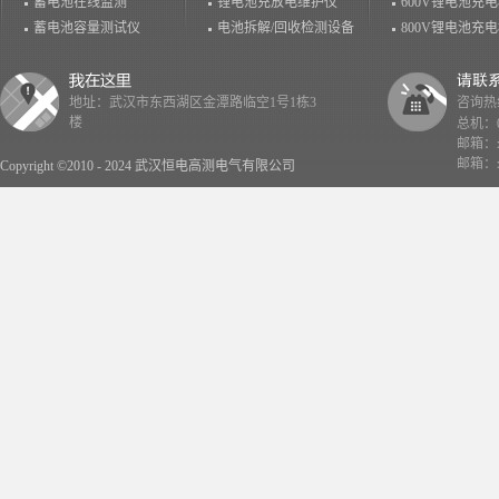
蓄电池在线监测
锂电池充放电维护仪
600V锂电池充
蓄电池容量测试仪
电池拆解/回收检测设备
800V锂电池充
地址：武汉市东西湖区金潭路临空1号1栋3
咨询热线：
楼
总机：02
邮箱：x
邮箱：x
Copyright ©2010 - 2024 武汉恒电高测电气有限公司