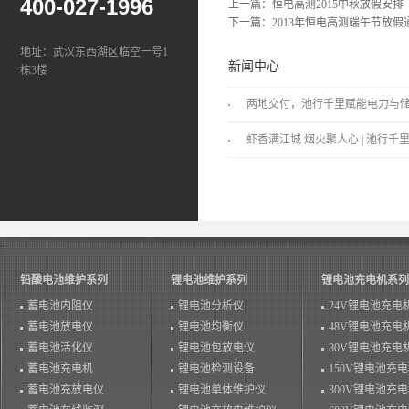
400-027-1996
上一篇：
恒电高测2015中秋放假安排
下一篇：
2013年恒电高测端午节放假
地址：武汉东西湖区临空一号1
新闻中心
栋3楼
两地交付，池行千里赋能电力与
景！
虾香满江城 烟火聚人心 | 池行千里
温情落幕！
铅酸电池维护系列
锂电池维护系列
锂电池充电机系列
蓄电池内阻仪
锂电池分析仪
24V锂电池充电
蓄电池放电仪
锂电池均衡仪
48V锂电池充电
蓄电池活化仪
锂电池包放电仪
80V锂电池充电
蓄电池充电机
锂电池检测设备
150V锂电池充
蓄电池充放电仪
锂电池单体维护仪
300V锂电池充