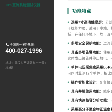
UPS直流系统测试仪器
功能特点
•
选用7寸高清触摸屏
：分辨
干扰能力强，适用于电站、
板，在任何环境下，均可清
•
多项安全保护功能
：过流
全国统一服务热线:
400-027-1996
•
具备多项告警功能
：使用
实时发出警告并停止放电，
地址：武汉东西湖区临空一号1
•
单体电压采集盒采用LoRa
栋3楼
可同时监测12个单体，相比
•
操作智能化设计
：配备快
•
具有并机使用功能
：能多
•
具有快速核容分析功能
：
•
采用高分子聚合物正温度