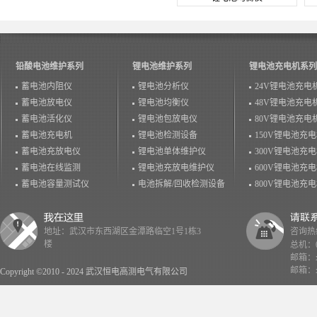
铅酸电池维护系列
锂电池维护系列
锂电池充电机系列
蓄电池内阻仪
锂电池分析仪
24V锂电池充电
蓄电池放电仪
锂电池均衡仪
48V锂电池充电
蓄电池活化仪
锂电池包放电仪
80V锂电池充电
蓄电池充电机
锂电池检测设备
150V锂电池充
蓄电池充放电仪
锂电池单体维护仪
300V锂电池充
蓄电池在线监测
锂电池充放电维护仪
600V锂电池充
蓄电池容量测试仪
电池拆解/回收检测设备
800V锂电池充
地址：武汉市东西湖区金潭路临空1号1栋3
咨询热线：
楼
总机：02
邮箱：x
邮箱：x
Copyright ©2010 - 2024 武汉恒电高测电气有限公司