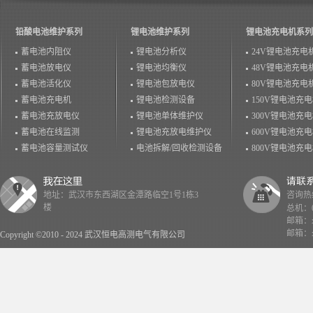
铅酸电池维护系列
锂电池维护系列
锂电池充电机系列
蓄电池内阻仪
锂电池分析仪
24V锂电池充电
蓄电池放电仪
锂电池均衡仪
48V锂电池充电
蓄电池活化仪
锂电池包放电仪
80V锂电池充电
蓄电池充电机
锂电池检测设备
150V锂电池充
蓄电池充放电仪
锂电池单体维护仪
300V锂电池充
蓄电池在线监测
锂电池充放电维护仪
600V锂电池充
蓄电池容量测试仪
电池拆解/回收检测设备
800V锂电池充
地址：武汉市东西湖区金潭路临空1号1栋3
咨询热线：
楼
总机：02
邮箱：x
邮箱：x
Copyright ©2010 - 2024 武汉恒电高测电气有限公司