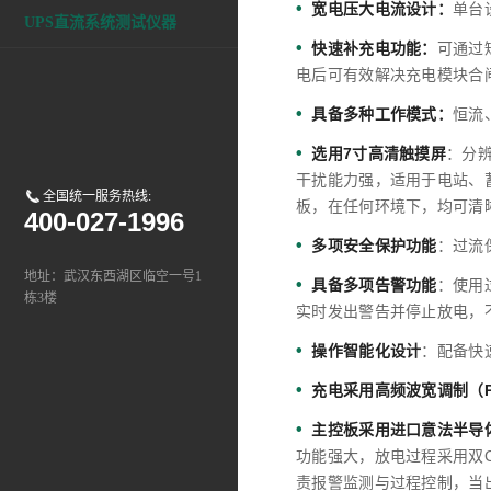
•
宽电压大电流设计：
单台
UPS直流系统测试仪器
•
快速补充电功能：
可通过
电后可有效解决充电模块合
•
具备多种工作模式：
恒流
•
选用7寸高清触摸屏
：分辨
干扰能力强，适用于电站、
全国统一服务热线:
板，在任何环境下，均可清
400-027-1996
•
多项安全保护功能
：过流
地址：武汉东西湖区临空一号1
•
具备多项告警功能
：使用
栋3楼
实时发出警告并停止放电，
•
操作智能化设计
：配备快
•
充电采用高频波宽调制（
•
主控板采用进口意法半导体公司
功能强大，放电过程采用双C
责报警监测与过程控制，当