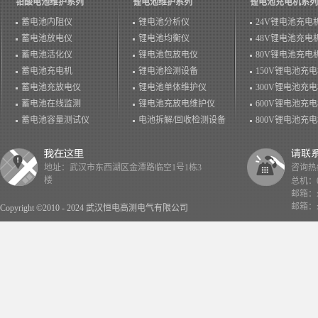
铅酸电池维护系列
锂电池维护系列
锂电池充电机系列
蓄电池内阻仪
锂电池分析仪
24V锂电池充电
蓄电池放电仪
锂电池均衡仪
48V锂电池充电
蓄电池活化仪
锂电池包放电仪
80V锂电池充电
蓄电池充电机
锂电池检测设备
150V锂电池充
蓄电池充放电仪
锂电池单体维护仪
300V锂电池充
蓄电池在线监测
锂电池充放电维护仪
600V锂电池充
蓄电池容量测试仪
电池拆解/回收检测设备
800V锂电池充
地址：武汉市东西湖区金潭路临空1号1栋3
咨询热线：
楼
总机：02
邮箱：x
邮箱：x
Copyright ©2010 - 2024 武汉恒电高测电气有限公司