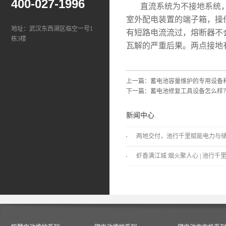
400-027-1996
直流系统为不接地系统，
室外配电装置的端子箱，操
地址：武汉东西湖区临空一号1
有短路电流流过，熔断器不
栋3楼
瓦解的严重后果。两点接地
上一篇：
蓄电池容量维护的专用设备
下一篇：
蓄电池修复工具设备怎么样
新闻中心
两地交付，池行千里赋能电力与
景！
虾香满江城 烟火聚人心 | 池行千里
温情落幕！