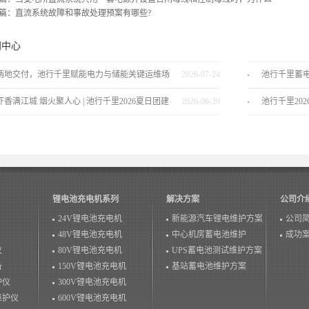
篇：
直流系统故障和事故处理预案有哪些?
闻中心
两地交付，池行千里赋能电力与储能关键运维场
2026-07-24
池行千里蓄
景！
服务商
虾香满江城 烟火聚人心 | 池行千里2026夏日团建
2026-06-29
池行千里20
温情落幕！
锂电池充电机系列
解决方案
公司介
24V锂电池充电机
新能源汽车锂电维护方案
公司
48V锂电池充电机
中心机房蓄电池维护
成功
仪
80V锂电池充电机
UPS蓄电池测试维护方案
备
150V锂电池充电机
基站蓄电池维护方案
护仪
300V锂电池充电机
维护仪
600V锂电池充电机