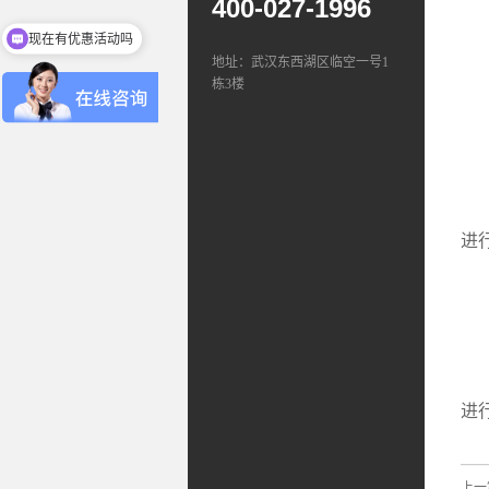
400-027-1996
①
现在有优惠活动吗
②
地址：武汉东西湖区临空一号1
栋3楼
(
①
②
(
进
(
①
②
③
进
上一