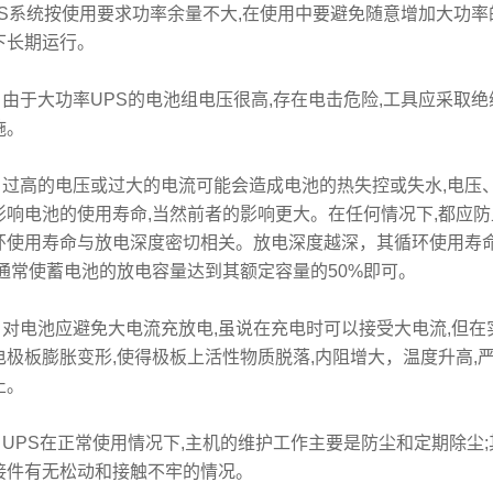
PS系统按使用要求功率余量不大,在使用中要避免随意增加大功率
下长期运行。
于大功率UPS的电池组电压很高,存在电击危险,工具应采取绝
施。
高的电压或过大的电流可能会造成电池的热失控或失水,电压、
影响电池的使用寿命,当然前者的影响更大。在任何情况下,都应防
环使用寿命与放电深度密切相关。放电深度越深，其循环使用寿
,通常使蓄电池的放电容量达到其额定容量的50%即可。
电池应避免大电流充放电,虽说在充电时可以接受大电流,但在
电极板膨胀变形,使得极板上活性物质脱落,内阻增大，温度升高,
止。
PS在正常使用情况下,主机的维护工作主要是防尘和定期除尘;
接件有无松动和接触不牢的情况。