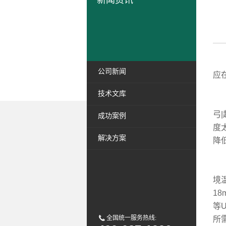
新闻资讯
当
公司新闻
应
技术文库
U
弓
成功案例
度
解决方案
降
主
境
1
等
全国统一服务热线:
所