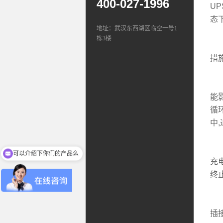
400-027-1996
U
态
地址：武汉东西湖区临空一号1
栋3楼
由
措
过
能
循
中
对
可以介绍下你们的产品么
充
终
U
插