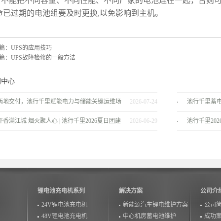
能把不同容量、不同性能、不同厂家的电池连在一起，否则可
命已过期的电池组要及时更换,以免影响到主机。
篇：
UPS的应用技巧
篇：
UPS故障检修的一般方法
闻中心
两地交付，池行千里赋能电力与储能关键运维场
2026-07-24
池行千里蓄
景！
服务商
虾香满江城 烟火聚人心 | 池行千里2026夏日团建
2026-06-29
池行千里20
温情落幕！
锂电池充电机系列
解决方案
公司介
24V锂电池充电机
新能源汽车锂电维护方案
公司
48V锂电池充电机
中心机房蓄电池维护
成功