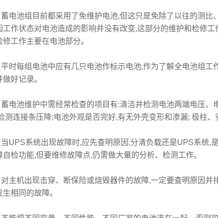
电池组目前都采用了免维护电池,但这只是免除了以往的测比、
因工作状态对电池造成的影响并没有改变,这部分的维护和检修工作
检修工作主要在电池部分。
时每组电池中应有几只电池作标示电池,作为了解全电池组工作
并做好记录。
电池维护中需经常检查的项目有:清洁并检测电池两端电压、电
,检测连接条压降;电池外观是否完好,有无外壳变形和渗漏; 极柱
UPS系统出现故障时,应先查明原因,分清负载还是UPS系统,
障自检功能,但要维修故障点,仍需做大量的分析、检测工作。
主机出现击穿、断保险或烧毁器件的故障,一定要查明原因并排
发生相同的故障。