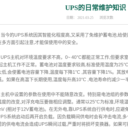
UPS的日常维护知识
日期：
2021-03-25
浏览次数:
今的UPS系统因其智能化程度高,又采用了免维护蓄电池,给使
在多方面引起注意,才能保使用中的安全。
PS主机对环境温度要求不高，0~ 40°C都能正常工作,但要求
|起主机工作不正常。蓄电池对温度要求较高,标准使用温度为25°C ,
太低,会使蓄电池容量下降,温度每下降1°C ,其容量下降1%。其
低。如果在高温下长期使用,温度每升高10°C ,电池寿命约减少一
机中设置的参数在使用中不能随意改变。特别是电池组的参数
温度的改变,对浮充电压要做相应调整。通常以25°C为标准,环境温
8mV (相对于12V蓄电池)。在无外电,靠UPS系统自行供电时,应避
UPS系统启动后再开启负载。因负载瞬间供电时会有冲击电流,
需的供电电流会造成UPS瞬间过载,严重时将损坏变换器。如果可