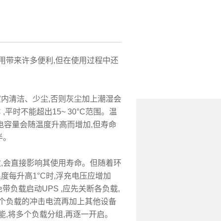
用带来许多便利,但在使用过程中还
室内清洁、少尘,否则灰尘加上潮湿会
平时不能超出15~ 30°C范围。温
放电容量会随温度升高而增加,但寿命
半。
,会直接影响其使用寿命。但随着环
度每升高1°C时,浮充电压应增加
免带负载启动UPS ,应先关断各负载,
多个负载的冲击电流再加上其他设备
能,将多个负载分组,再逐一开启。