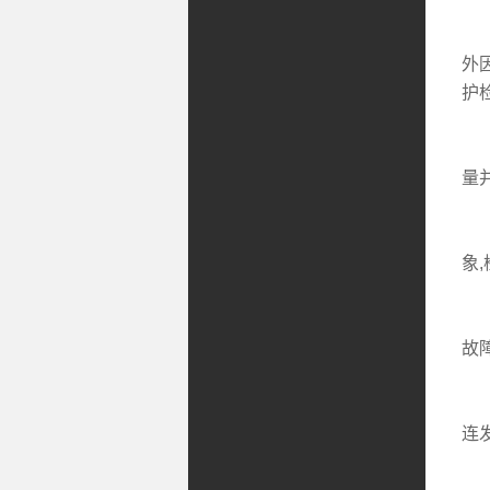
蓄
外
护
平
量
蓄
象
当
故
对
连