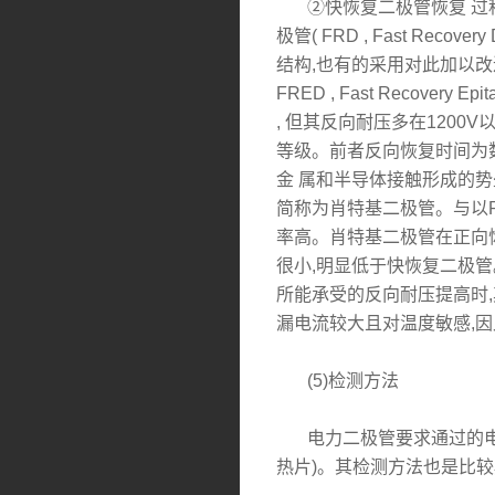
②快恢复二极管恢复 过程很
极管( FRD , Fast Re
结构,也有的采用对此加以改
FRED , Fast Recovery
, 但其反向耐压多在120
等级。前者反向恢复时间为数百
金 属和半导体接触形成的势垒为基础的
简称为肖特基二极管。与以PN
率高。肖特基二极管在正向
很小,明显低于快恢复二极
所能承受的反向耐压提高时,
漏电流较大且对温度敏感,
(5)检测方法
电力二极管要求通过的电流
热片)。其检测方法也是比