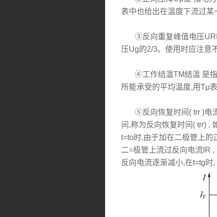
表中也给出在温度下流过某
③反向重复峰值电压URR
压Ug的2/3。使用时应注
④工作结温TM结温 是指管
所能承受的平均温度,用Tμ表示
⑤反向恢复时间( trr 
间,称为反向恢复时间( trr) 
t=to时,由于加在二极管上
二=极管上流过反向电流IR ,
反向电流逐渐减小,在t=tg时,