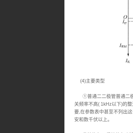
(4)主要类型
①普通二二极管普通二极管 ( Gen
关频率不高( 1kHz以下)
要,在参数表中甚至不列出
安和数千伏以上。