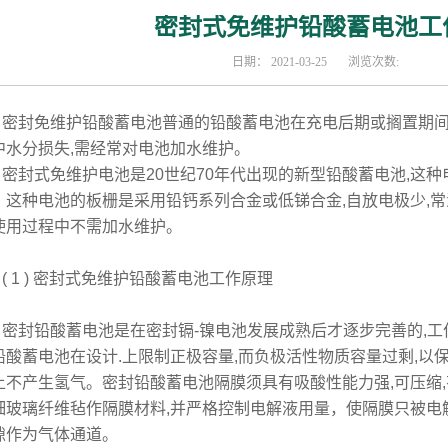
密封式免维护铅酸蓄电池工
日期：
2021-03-25
浏览次数:
封免维护铅酸蓄电池普通的铅酸蓄电池在充电后期或搁置期间
中水分损失,需经常对电池加水维护。
封式免维护电池是20世纪70年代出现的新型铅酸蓄电池,这种电
。这种电池的板栅是采用铅钙系列合金或低锑合金,自放电极少,常温
使用过程中不需加水维护。
 1 ) 密封式免维护铅酸蓄电池工作原理
封铅酸蓄电池是在密封镉-镍电池发展成熟后才逐步完善的,工作
铅酸蓄电池在设计.上限制正极容量,而负极活性物质容量过剩,以
上不产生氢气。密封铅酸蓄电池隔膜须具有吸酸性能力强,可压缩,
细玻璃纤维毡作隔膜材料,并严格控制电解液用量，使隔膜只被电解液充
隙作为气体通道。