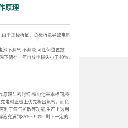
作原理
,由于正极析氧、负极析氢导致电解
池不漏气,不漏液,可任何位置放
下储存一年自放电损失小于40% ,
原理与密封镉-镍电池基本相同,密
保充电时正极上优先析出氧气，而负
有利于氧气扩散等功能,生产上选用
满到85%~ 90% ,剩下一定的