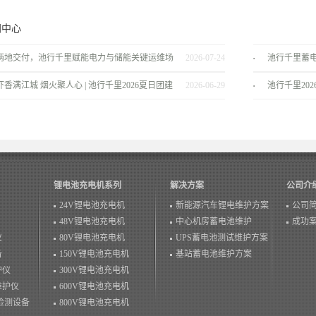
闻中心
两地交付，池行千里赋能电力与储能关键运维场
2026-07-24
池行千里蓄
景！
服务商
虾香满江城 烟火聚人心 | 池行千里2026夏日团建
2026-06-29
池行千里20
温情落幕！
锂电池充电机系列
解决方案
公司介
24V锂电池充电机
新能源汽车锂电维护方案
公司
48V锂电池充电机
中心机房蓄电池维护
成功
仪
80V锂电池充电机
UPS蓄电池测试维护方案
备
150V锂电池充电机
基站蓄电池维护方案
护仪
300V锂电池充电机
维护仪
600V锂电池充电机
检测设备
800V锂电池充电机