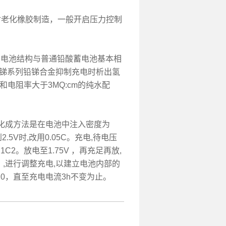
老化橡胶制造，一般开启压力控制
和电池结构与普通铅酸蓄电池基本相
低锑系列铅锑合金抑制充电时析出氢
和电阻率大于3MQ:cm的纯水配
化成方法是在电池中注入密度为
到2.5V时,改用0.05C。充电,待电压
1C2。放电至1.75V ，再充足再放,
。,进行调整充电,以建立电池内部的
C20，直至充电电流3h不变为止。