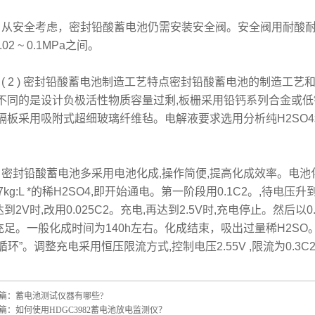
安全考虑，密封铅酸蓄电池仍需安装安全阀。安全阀用耐酸耐
.02 ~ 0.1MPa之间。
 2 ) 密封铅酸蓄电池制造工艺特点密封铅酸蓄电池的制造工艺
,不同的是设计负极活性物质容量过剩,板栅采用铅钙系列合金或
,隔板采用吸附式超细玻璃纤维毡。电解液要求选用分析纯H2SO4
。
封铅酸蓄电池多采用电池化成,操作简便,提高化成效率。电池
27kg:L *的稀H2SO4,即开始通电。第一阶段用0.1C2。,待电压升
到2V时,改用0.025C2。充电,再达到2.5V时,充电停止。然后以0.
充足。一般化成时间为140h左右。化成结束，吸出过量稀H2SO
氧循环”。调整充电采用恒压限流方式,控制电压2.55V ,限流为0.3
篇：
蓄电池测试仪器有哪些?
篇：
如何使用HDGC3982蓄电池放电监测仪？