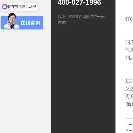
400-027-1996
现在有优惠活动吗
从
地址：武汉东西湖区临空一号1
在0
栋3楼
(
同
气
制
密
1.
又达
再
“
上一
下一