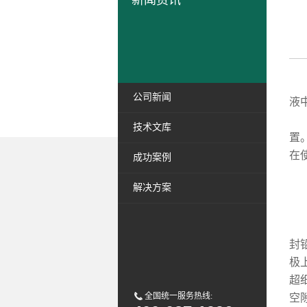
新闻资讯
密
公司新闻
液
密
技术文库
置
在
成功案例
解决方案
(
密
封
极
超
全国统一服务热线:
空