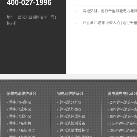
400-027-1996
两地交付，池行千里赋能电力与
地址：武汉东西湖区临空一号1
景！
虾香满江城 烟火聚人心 | 池行千里
栋3楼
温情落幕！
铅酸电池维护系列
锂电池维护系列
锂电池充电机系列
蓄电池内阻仪
锂电池分析仪
24V锂电池充电
蓄电池放电仪
锂电池均衡仪
48V锂电池充电
蓄电池活化仪
锂电池包放电仪
80V锂电池充电
蓄电池充电机
锂电池检测设备
150V锂电池充
蓄电池充放电仪
锂电池单体维护仪
300V锂电池充