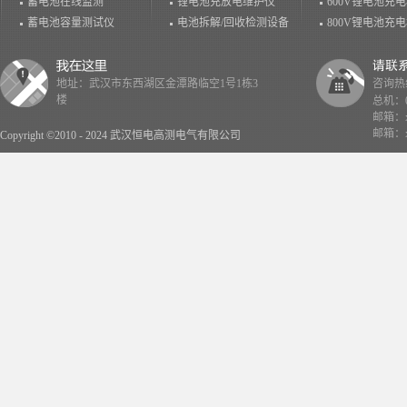
蓄电池在线监测
锂电池充放电维护仪
600V锂电池充
蓄电池容量测试仪
电池拆解/回收检测设备
800V锂电池充
地址：武汉市东西湖区金潭路临空1号1栋3
咨询热线：
楼
总机：02
邮箱：x
邮箱：x
Copyright ©2010 - 2024 武汉恒电高测电气有限公司