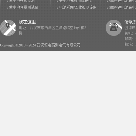
蓄电池在线监测
锂电池充放电维护仪
600V锂电池充
蓄电池容量测试仪
电池拆解/回收检测设备
800V锂电池充
地址：武汉市东西湖区金潭路临空1号1栋3
咨询热线：
楼
总机：02
邮箱：x
邮箱：x
Copyright ©2010 - 2024 武汉恒电高测电气有限公司