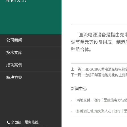
新闻资讯
直流电源设备是指由充电
公司新闻
调节单元等设备组成，制造
种组合体。
技术文库
成功案例
上一篇：
HDGC3986蓄电池充放电
下一篇：
造成铅酸蓄电池劣化的主要
解决方案
新闻中心
两地交付，池行千里赋能电力与
景！
虾香满江城 烟火聚人心 | 池行千里
温情落幕！
全国统一服务热线: