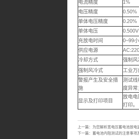
电流精度
1%
电压精度
0.50%
单体电压精度
0.20%
单体电压
0.500
充放电时间
0~99
供应电源
AC:22
冷却方式
强制风
强制风冷式
工业万
警报产生及安全措
测试线
施
度异常
放电电
显示及打印项目
打印。
上一篇：
为您解析宽电压蓄电池放电
下一篇：
蓄电池内阻测试的注意事项