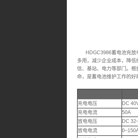
HDGC3986蓄电池充
多用，减少企业成本，降低
信、基站、电力等部门。根
命，是蓄电池维护工作的好
产品
48V 
充电电压
DC 40
充电电流
50A
放电电压
DC 32
放电电流
0~150