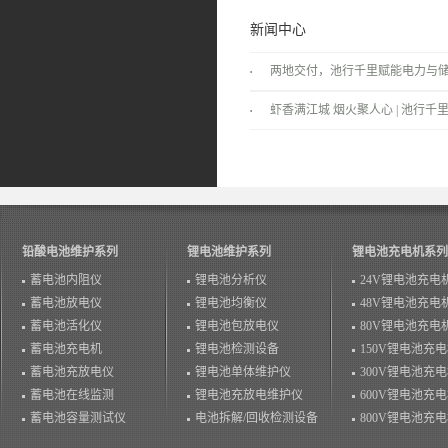
新闻中心
两地交付，池行千里赋能电力与
景！
虾香满江城 烟火聚人心 | 池行千里
温情落幕！
铅酸电池维护系列
锂电池维护系列
锂电池充电机系列
蓄电池内阻仪
锂电池分析仪
24V锂电池充电
蓄电池放电仪
锂电池均衡仪
48V锂电池充电
蓄电池活化仪
锂电池包放电仪
80V锂电池充电
蓄电池充电机
锂电池检测设备
150V锂电池充
蓄电池充放电仪
锂电池单体维护仪
300V锂电池充
蓄电池在线监测
锂电池充放电维护仪
600V锂电池充
蓄电池容量测试仪
电池拆解/回收检测设备
800V锂电池充