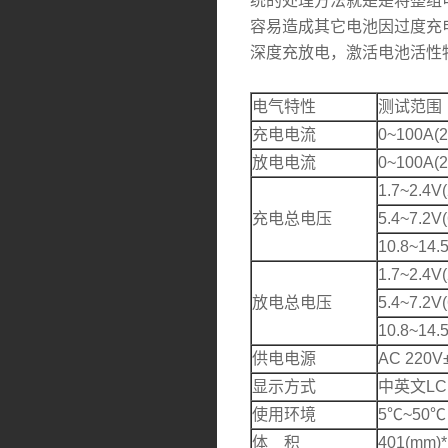
统的处理方法就是是将整组
容易造成其它电池因过度充
深度充放电，激活电池活性
电气特性
测试范围
充电电流
0~100A(
放电电流
0~100A(
1.7~2.4V
充电总电压
5.4~7.2V
10.8~14.
1.7~2.4V
放电总电压
5.4~7.2V
10.8~14.
供电电源
AC 220V
显示方式
中英文LC
使用环境
5℃~50℃
体 积
401(mm)*