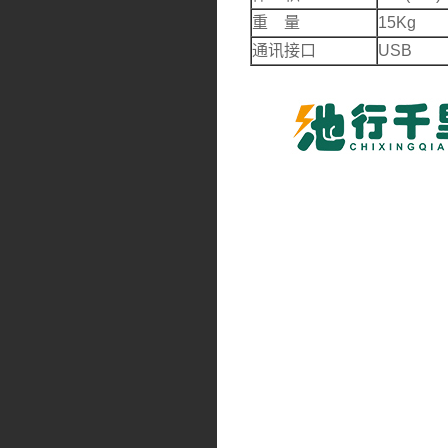
重 量
15Kg
通讯接口
USB