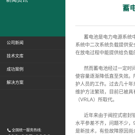
新闻资讯
蓄
蓄电池是电力电源系统中
公司新闻
系统中二次系统负载提供安
在放电过程中能提供给负载
技术文库
然而蓄电池经过一定时间
成功案例
使容量逐渐降低直至失效。
解决方案
护人员的工作。过去几十年
维护方法繁琐，目前已被具
（VRLA）所取代。
近年来由于阀控式密封铅酸
水平参差不齐，问题不少，
全国统一服务热线:
是新技术，有些故障原因尚