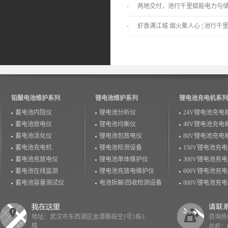
两地交付，池行千里赋能电力与
景！
虾香满江城 烟火聚人心 | 池行千里
温情落幕！
铅酸电池维护系列
锂电池维护系列
锂电池充电机系列
蓄电池内阻仪
锂电池分析仪
24V锂电池充电
蓄电池放电仪
锂电池均衡仪
48V锂电池充电
蓄电池活化仪
锂电池包放电仪
80V锂电池充电
蓄电池充电机
锂电池检测设备
150V锂电池充
蓄电池充放电仪
锂电池单体维护仪
300V锂电池充
蓄电池在线监测
锂电池充放电维护仪
600V锂电池充
蓄电池容量测试仪
电池拆解/回收检测设备
800V锂电池充
地址：武汉市东西湖区金潭路临空1号1栋3
咨询热线：
楼
总机：02