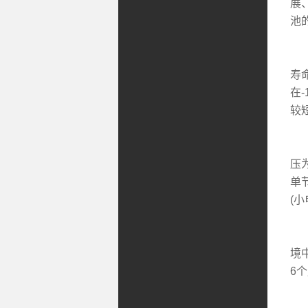
展
池
①
寿
在
较
②
压
单
(小
③
境
6
④