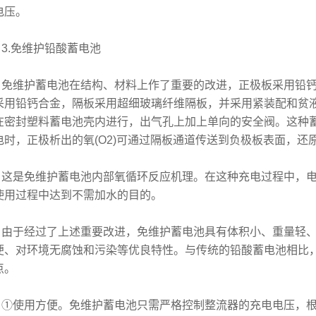
电压。
.免维护铅酸蓄电池
维护蓄电池在结构、材料上作了重要的改进，正极板采用铅钙
采用铅钙合金，隔板采用超细玻璃纤维隔板，并采用紧装配和贫
在密封塑料蓄电池壳内进行，出气孔上加上单向的安全阀。这种
电时，正极析出的氧(O2)可通过隔板通道传送到负极板表面，还原为
是免维护蓄电池内部氧循环反应机理。在这种充电过程中，电
使用过程中达到不需加水的目的。
于经过了上述重要改进，免维护蓄电池具有体积小、重量轻、
便、对环境无腐蚀和污染等优良特性。与传统的铅酸蓄电池相比
点。
使用方便。免维护蓄电池只需严格控制整流器的充电电压，根