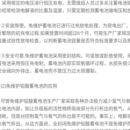
，采用规定的电压进行恒压充电，无需值班人员过多关注蓄电池
必经常检测电解液的比重及温度，只需定期检测蓄电池端电压和
安装简便。免维护蓄电池已进行过充放电处理，为荷电出厂，
行繁琐的初充电过程.如果放置时间超过6个月，可按生产厂家规
容量试验性放电检查，以判断蓄电池容量是否符合标准要求以及
安全可靠.免维护蓄电池采用密封结构，可竖放或卧放使用，
蓄电池采用恒压充电制，蓄电池内部实现氧循环过程，水损失很
安全阀向外排出，蓄电池壳不致压力过大而爆裂。
2)免维护铅酸蓄电池的应用
管免维护铅酸蓄电池生产厂家采取各种办法极力减少氢气与氧
在电池内部，如让负极板的活性物质吸收部分先行析出的氧气，
消耗，但是对控制氢气与氧气的析出是不可能的。事实上，电解
与氧气析出。从这方面说，全封闭免维护铅酸蓄电池不是免维护