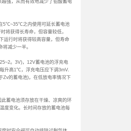
来越强，从而有效地减少了铅酸蓄电
5℃~35℃之内使用可延长蓄电池
行时将获得长寿命，但容量较低，
温下运行时将获得较高容量，但寿命
命将减少一半。
5~2。3V)，12V蓄电池的浮充电
每升高1℃，浮充电压应下调3mV.
对于Zv的蓄电池)，在低放电率情况下
，因此蓄电池须存放在干燥、凉爽的环
随温度变化。长时间存放的蓄电池每
程度时安全阀可自动排除过剩气体，