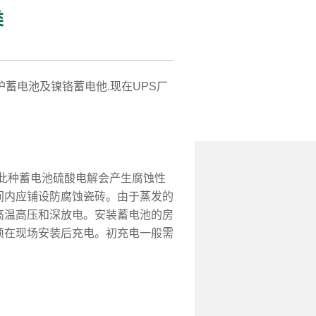
类
蓄电池及镍铬蓄电他.现在UPS厂
于此种蓄电池硫酸电解会产生腐蚀性
间内应铺设防腐蚀瓷砖。由于蒸发的
高温高压和深放电。安装蓄电池的房
须在现场安装后充电。初充电一般需