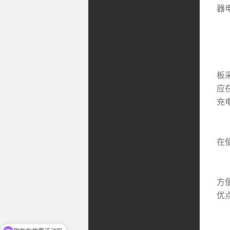
器
3
免
板
应
充
这
在
由
方
优
①