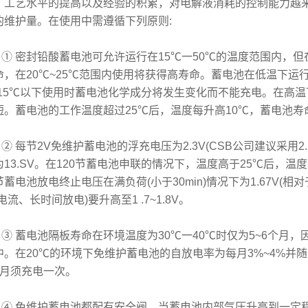
、工艺水平的提高以及经验的积累，对电解液消耗的控制能力越
的维护量。在使用中需遵循下列原则:
 密封铅酸蓄电池可允许运行在15℃一50℃的温度范围内，但在
命，在20℃~25℃范围内使用将获得高寿命。蓄电池在低温下运
-15℃以下使用时蓄电池化学成分将发生变化而不能充电。在高
短。蓄电池的工作温度超过25℃后，温度每升高10℃，蓄电池寿
 每节2V免维护蓄电池的浮充电压为2.3V(CSB公司建议采用2.2
为13.SV。在120节蓄电池申联的情况下，温度高于25℃后，温度
节蓄电池放电终止电压在满负荷(小于30min)情况下为1.67V(相
电流、长时间放电)要升高至1 .7~1.8V。
 蓄电池隔板寿命在环境温度为30℃一40℃时仅为5~6个月
中。在20℃的环境下免维护蓄电池的自放电率为每月3%~4%并
个月须充电一次。
 免维护蓄电池都配有安全阀，当蓄电池内部气压升高到一定