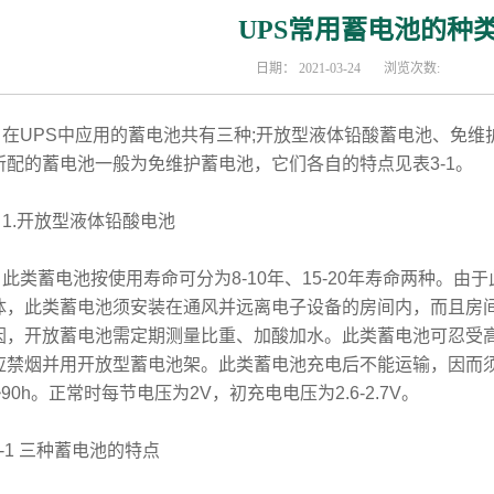
UPS常用蓄电池的种
日期：
2021-03-24
浏览次数:
UPS中应用的蓄电池共有三种;开放型液体铅酸蓄电池、免维护
所配的蓄电池一般为免维护蓄电池，它们各自的特点见表3-1。
.开放型液体铅酸电池
类蓄电池按使用寿命可分为8-10年、15-20年寿命两种。由
体，此类蓄电池须安装在通风并远离电子设备的房间内，而且房
因，开放蓄电池需定期测量比重、加酸加水。此类蓄电池可忍受
应禁烟并用开放型蓄电池架。此类蓄电池充电后不能运输，因而
~90h。正常时每节电压为2V，初充电电压为2.6-2.7V。
3-1 三种蓄电池的特点