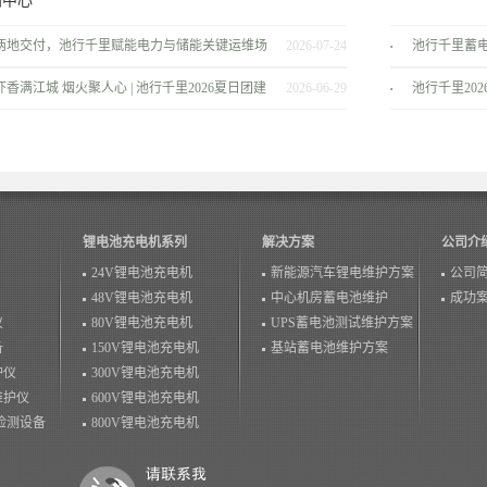
闻中心
两地交付，池行千里赋能电力与储能关键运维场
2026-07-24
池行千里蓄
景！
服务商
虾香满江城 烟火聚人心 | 池行千里2026夏日团建
2026-06-29
池行千里20
温情落幕！
锂电池充电机系列
解决方案
公司介
24V锂电池充电机
新能源汽车锂电维护方案
公司
48V锂电池充电机
中心机房蓄电池维护
成功
仪
80V锂电池充电机
UPS蓄电池测试维护方案
备
150V锂电池充电机
基站蓄电池维护方案
护仪
300V锂电池充电机
维护仪
600V锂电池充电机
检测设备
800V锂电池充电机