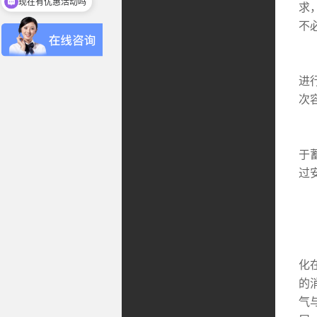
现在有优惠活动吗
求
不
②
进
次
③
于
过
(
尽
化
的
气