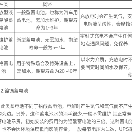
种类
概述
放型液
一般型蓄电池。也称为汽车用
充放电时会产生氢气，安
铅酸蓄
蓄电池，需加水维护，期望寿
电解液呈酸性，会腐蚀
电池
命为1~3年
密封式充电不会产生任何
维护蓄
新型蓄电池，无需加水，期望
地点通风问题，免保养
电池
寿命一般为5~7年
以水为介质，充放电时
格蓄电
用于特殊场合及特殊设备上，
要固定时间加水及保养
池
需加水，期望寿命为20~40年
.镍镉蓄电池
类蓄电池不同于铅酸蓄电池，电解时产生氢气和氧气而不产生
的旁边。另外，这种蓄电池水的消耗很少.一般不需维护.其正常寿命
蓄电池昂贵，初始安装的费用约为铅酸蓄电池的三倍。这种蓄电
，也不会因环境温度低而影响容量。一般每节电压为1.2v，UP