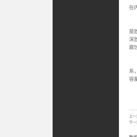
在
⑤
是
深
腐
⑥
系
容量
⑦
上一
下一