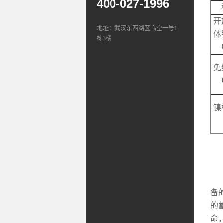
400-027-1996
开
地址：武汉东西湖区临空一号1
体
栋3楼
免
镍
2
此
备
的
命