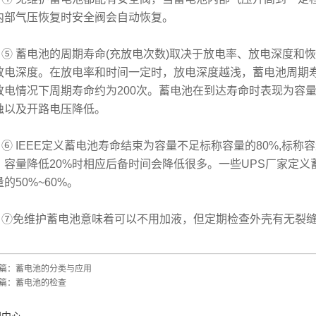
内部气压恢复时安全阀会自动恢复。
 蓄电池的周期寿命(充放电次数)取决于放电率、放电深度和
放电深度。在放电率和时间一定时，放电深度越浅，蓄电池周期寿
放电情况下周期寿命约为200次。蓄电池在到达寿命时表现为容
蚀以及开路电压降低。
 IEEE定义蓄电池寿命结束为容量不足标称容量的80%,标称
，容量降低20%时相应后备时间会降低很多。一些UPS厂家定
的50%~60%。
免维护蓄电池意味着可以不用加液，但定期检查外壳有无裂缝
篇：
蓄电池的分类与应用
篇：
蓄电池的检查