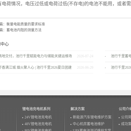
有电荷情况，电压过低或电荷过低(不存电)的电池不能用，或者
篇：
衡量电能质量的要求标准
篇：
蓄电池内阻的测量方法
闻中心
两地交付，池行千里赋能电力与储能关键运维场
2026-07-24
池行千里蓄
景！
服务商
虾香满江城 烟火聚人心 | 池行千里2026夏日团建
2026-06-29
池行千里20
温情落幕！
锂电池充电机系列
解决方案
公司介
24V锂电池充电机
新能源汽车锂电维护方案
公司
48V锂电池充电机
中心机房蓄电池维护
成功
仪
80V锂电池充电机
UPS蓄电池测试维护方案