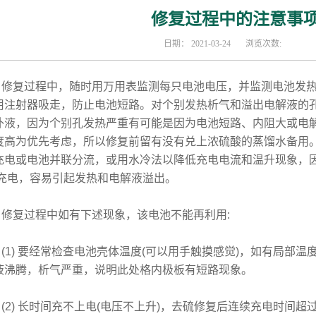
修复过程中的注意事
日期：
2021-03-24
浏览次数:
复过程中，随时用万用表监测每只电池电压，并监测电池发热
用注射器吸走，防止电池短路。对个别发热析气和溢出电解液的
补液，因为个别孔发热严重有可能是因为电池短路、内阻大或电
度高为优先考虑，所以修复前留有没有兑上浓硫酸的蒸馏水备用。
充电或电池并联分流，或用水冷法以降低充电电流和温升现象，
A充电，容易引起发热和电解液溢出。
复过程中如有下述现象，该电池不能再利用:
1) 要经常检查电池壳体温度(可以用手触摸感觉)，如有局部温
液沸腾，析气严重，说明此处格内极板有短路现象。
2) 长时间充不上电(电压不上升)，去硫修复后连续充电时间超