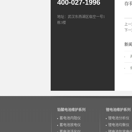
400-027-1996
存
地址：武汉东西湖区临空一号1
栋3楼
上一
下一
新
铅酸电池维护系列
锂电池维护系列
蓄电池内阻仪
锂电池分析仪
蓄电池放电仪
锂电池均衡仪
蓄电池活化仪
锂电池包放电