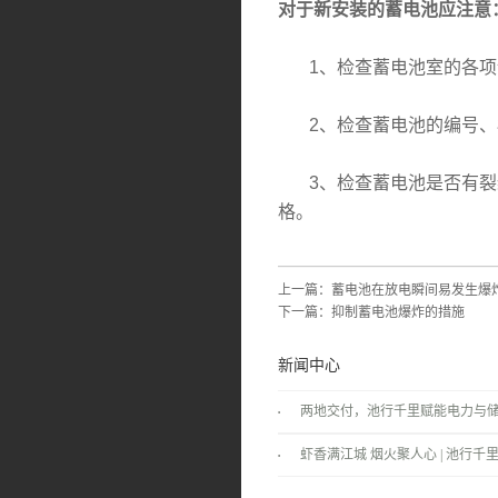
对于新安装的蓄电池应注意
1、检查蓄电池室的各项
2、检查蓄电池的编号、
3、检查蓄电池是否有裂纹
格。
上一篇：
蓄电池在放电瞬间易发生爆
下一篇：
抑制蓄电池爆炸的措施
新闻中心
两地交付，池行千里赋能电力与
景！
虾香满江城 烟火聚人心 | 池行千里
温情落幕！