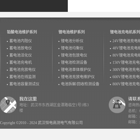
铅酸电池维护系列
锂电池维护系列
锂电池充电机系列
蓄电池内阻仪
锂电池分析仪
24V锂电池充电
蓄电池放电仪
锂电池均衡仪
48V锂电池充电
蓄电池活化仪
锂电池包放电仪
80V锂电池充电
蓄电池充电机
锂电池检测设备
150V锂电池充
蓄电池充放电仪
锂电池单体维护仪
300V锂电池充
蓄电池在线监测
锂电池充放电维护仪
600V锂电池充
蓄电池容量测试仪
电池拆解/回收检测设备
800V锂电池充
地址：武汉市东西湖区金潭路临空1号1栋3
咨询热线：
楼
总机：02
邮箱：x
邮箱：x
Copyright ©2010 - 2024 武汉恒电高测电气有限公司