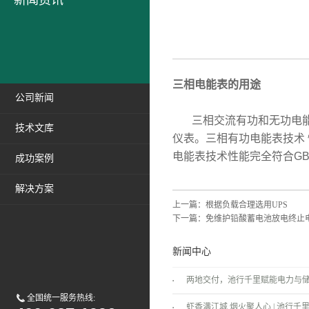
新闻资讯
三相电能表的用途
公司新闻
三相交流有功和无功电能表
技术文库
仪表。三相有功电能表技术 性能
电能表技术性能完全符合GB/T
成功案例
解决方案
上一篇：
根据负载合理选用UPS
下一篇：
免维护铅酸蓄电池放电终止
新闻中心
两地交付，池行千里赋能电力与
全国统一服务热线:
景！
虾香满江城 烟火聚人心 | 池行千里