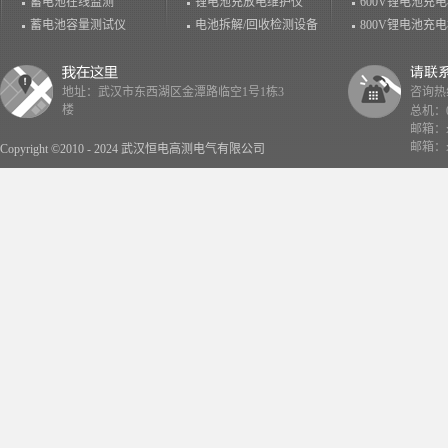
蓄电池在线监测
锂电池充放电维护仪
600V锂电池充
蓄电池容量测试仪
电池拆解/回收检测设备
800V锂电池充
地址：武汉市东西湖区金潭路临空1号1栋3
咨询热线：
楼
总机：02
邮箱：x
邮箱：x
Copyright ©2010 - 2024 武汉恒电高测电气有限公司