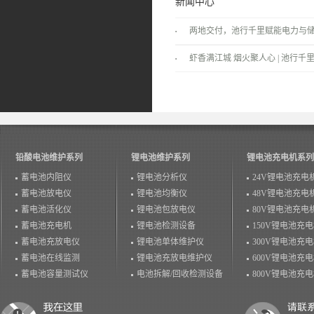
新闻中心
两地交付，池行千里赋能电力与
景！
虾香满江城 烟火聚人心 | 池行千里
温情落幕！
铅酸电池维护系列
锂电池维护系列
锂电池充电机系列
蓄电池内阻仪
锂电池分析仪
24V锂电池充电
蓄电池放电仪
锂电池均衡仪
48V锂电池充电
蓄电池活化仪
锂电池包放电仪
80V锂电池充电
蓄电池充电机
锂电池检测设备
150V锂电池充
蓄电池充放电仪
锂电池单体维护仪
300V锂电池充
蓄电池在线监测
锂电池充放电维护仪
600V锂电池充
蓄电池容量测试仪
电池拆解/回收检测设备
800V锂电池充