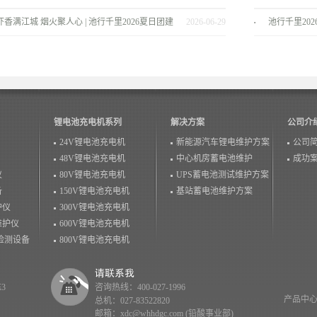
景！
服务商
虾香满江城 烟火聚人心 | 池行千里2026夏日团建
2026-06-29
池行千里20
温情落幕！
锂电池充电机系列
解决方案
公司介
24V锂电池充电机
新能源汽车锂电维护方案
公司
48V锂电池充电机
中心机房蓄电池维护
成功
仪
80V锂电池充电机
UPS蓄电池测试维护方案
备
150V锂电池充电机
基站蓄电池维护方案
护仪
300V锂电池充电机
维护仪
600V锂电池充电机
检测设备
800V锂电池充电机
3
咨询热线：400-027-1996
产品中
总机：027-83522820
邮箱：xdc@whhdgc.com (铅酸事业部)