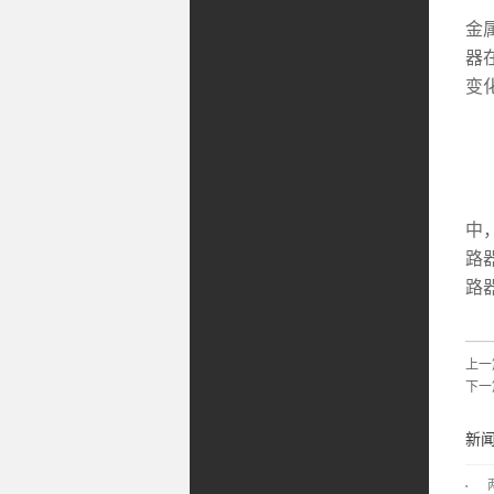
交
金
器
变
(
交
中
路
路
上一
下一
新