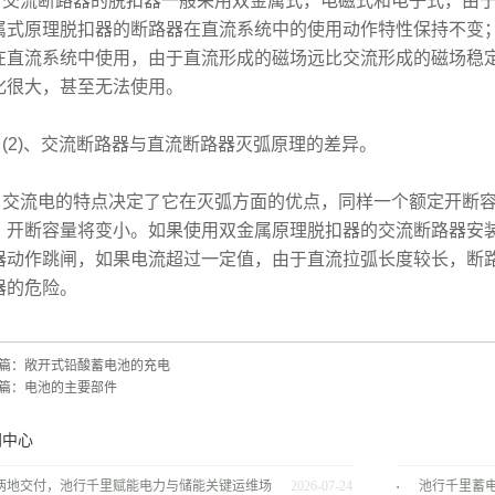
流断路器的脱扣器一般采用双金属式，电磁式和电子式，由于
属式原理脱扣器的断路器在直流系统中的使用动作特性保持不变
在直流系统中使用，由于直流形成的磁场远比交流形成的磁场稳
化很大，甚至无法使用。
2)、交流断路器与直流断路器灭弧原理的差异。
流电的特点决定了它在灭弧方面的优点，同样一个额定开断容
，开断容量将变小。如果使用双金属原理脱扣器的交流断路器安
器动作跳闸，如果电流超过一定值，由于直流拉弧长度较长，断
器的危险。
篇：
敞开式铅酸蓄电池的充电
篇：
电池的主要部件
闻中心
两地交付，池行千里赋能电力与储能关键运维场
2026-07-24
池行千里蓄