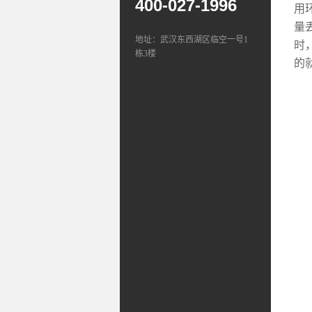
400-027-1996
用
量
地址：武汉东西湖区临空一号1
时
栋3楼
的