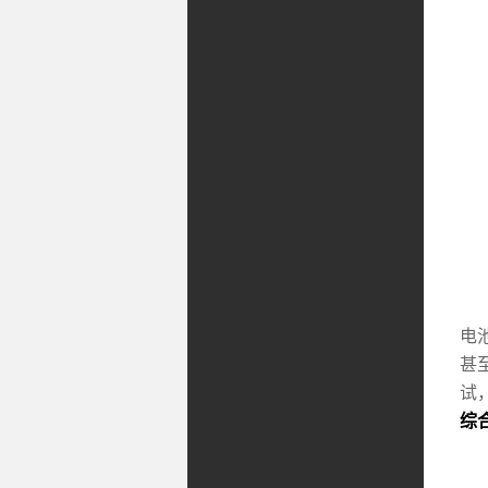
以
电
甚
试
综
此