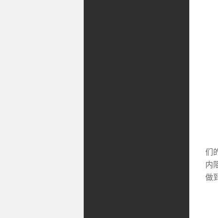
为
•
们的
内
做