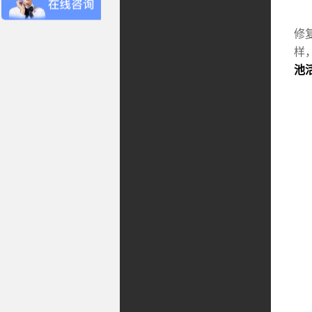
检
修
样
池