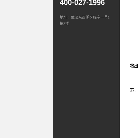
400-027-1996
地址：武汉东西湖区临空一号1
栋3楼
中
今年
将出
在
苏，
此