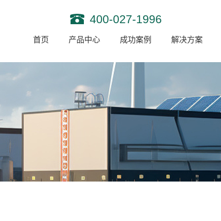
400-027-1996
首页
产品中心
成功案例
解决方案