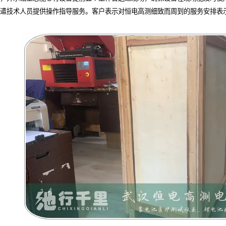
遣技术人员提供操作指导服务。客户表示对恒电高测细致而周到的服务安排表