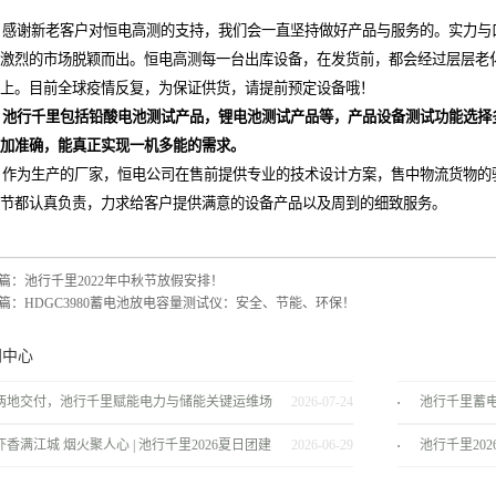
谢新老客户对恒电高测的支持，我们会一直坚持做好产品与服务的。实力与口
激烈的市场脱颖而出。恒电高测每一台出库设备，在发货前，都会经过层层老
上。目前全球疫情反复，为保证供货，请提前预定设备哦！
行千里包括铅酸电池测试产品，锂电池测试产品等，产品设备测试功能选择多
加准确，能真正实现一机多能的需求。
为生产的厂家，恒电公司在售前提供专业的技术设计方案，售中物流货物的验
节都认真负责，力求给客户提供满意的设备产品以及周到的细致服务。
篇：
池行千里2022年中秋节放假安排！
篇：
HDGC3980蓄电池放电容量测试仪：安全、节能、环保！
闻中心
两地交付，池行千里赋能电力与储能关键运维场
2026-07-24
池行千里蓄
景！
服务商
虾香满江城 烟火聚人心 | 池行千里2026夏日团建
2026-06-29
池行千里20
温情落幕！