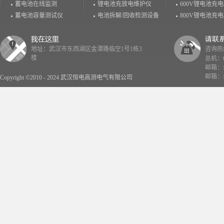
蓄电池在线监测
锂电池充放电维护仪
600V锂电池充
蓄电池容量测试仪
电池拆解/回收检测设备
800V锂电池充
地址：武汉市东西湖区金潭路临空1号1栋3
咨询热线：
楼
总机：02
邮箱：x
邮箱：x
Copyright ©2010 - 2024 武汉恒电高测电气有限公司