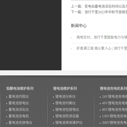
上一篇：
变电站蓄电池活化时间以及
下一篇：
池行千里2022年中秋节放假
新闻中心
两地交付，池行千里赋能电力与
景！
虾香满江城 烟火聚人心 | 池行千里
温情落幕！
铅酸电池维护系列
锂电池维护系列
锂电池充电机系列
蓄电池内阻仪
锂电池分析仪
24V锂电池充电
蓄电池放电仪
锂电池均衡仪
48V锂电池充电
蓄电池活化仪
锂电池包放电仪
80V锂电池充电
蓄电池充电机
锂电池检测设备
150V锂电池充
蓄电池充放电仪
锂电池单体维护仪
300V锂电池充