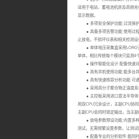
适用于电站、蓄电池机房及高频充
显示数据。
● 多项安全保护功能:过流保护
● 具备多项告警功能:使用过程
止放电，不损坏仪表和相关检测设
● 单体电压采集盒采用LORO无线
单体，相比传统每个模块只监测4个
● 操作智能化设计:配备快速对
● 具有并机使用功能:能多台并
● 具有快速核容分析功能:可通
● 采用高分子聚合物正温度系数
● 主控板采用进口意法半导体公司(S
用双CPU冗余设计，主副CPU协
主副CPU会同时锁定输出，当主
● 放电参数预设功能:内置多种
测试，无需频繁设置参数，让测试
● 配备专业的分析软件:能同时显