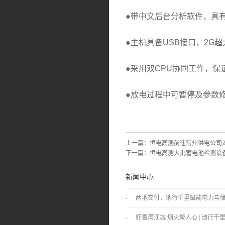
●带中文后台分析软件，具
●主机具备USB接口，2G
●采用双CPU协同工作，
●放电过程中可暂停及参数
上一篇：
恒电高测前往常州供电公司对H
下一篇：
恒电高测大批蓄电池检测设
新闻中心
两地交付，池行千里赋能电力与
景！
虾香满江城 烟火聚人心 | 池行千里