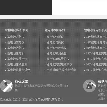
温情落幕！
铅酸电池维护系列
锂电池维护系列
锂电池充电机系列
蓄电池内阻仪
锂电池分析仪
24V锂电池充电
蓄电池放电仪
锂电池均衡仪
48V锂电池充电
蓄电池活化仪
锂电池包放电仪
80V锂电池充电
蓄电池充电机
锂电池检测设备
150V锂电池充
蓄电池充放电仪
锂电池单体维护仪
300V锂电池充
蓄电池在线监测
锂电池充放电维护仪
600V锂电池充
蓄电池容量测试仪
电池拆解/回收检测设备
800V锂电池充
地址：武汉市东西湖区金潭路临空1号1栋3
咨询热线：
楼
总机：02
邮箱：x
邮箱：x
Copyright ©2010 - 2024 武汉恒电高测电气有限公司