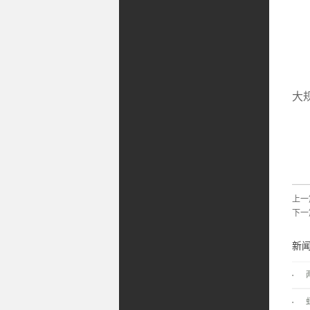
恒
大
欢
联系
上一
下一
新