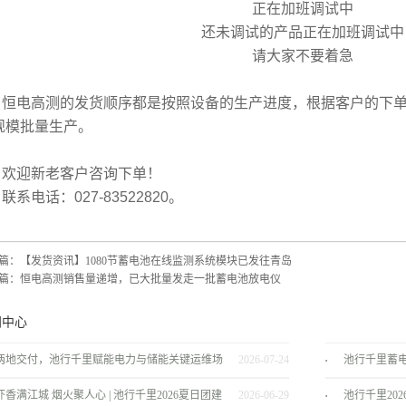
正在加班调试中
还未调试的产品正在加班调试中
请大家不要着急
电高测的发货顺序都是按照设备的生产进度，根据客户的下单
规模批量生产。
迎新老客户咨询下单！
电话：027-83522820。
篇：
【发货资讯】1080节蓄电池在线监测系统模块已发往青岛
篇：
恒电高测销售量递增，已大批量发走一批蓄电池放电仪
闻中心
两地交付，池行千里赋能电力与储能关键运维场
2026-07-24
池行千里蓄
景！
服务商
虾香满江城 烟火聚人心 | 池行千里2026夏日团建
2026-06-29
池行千里20