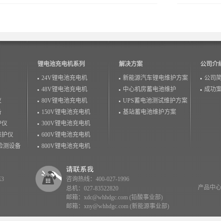
温情落幕！
锂电池充电机系列
解决方案
公司介
24V锂电池充电机
新能源汽车锂电维护方案
公司
48V锂电池充电机
中心机房蓄电池维护
成功
仪
80V锂电池充电机
UPS蓄电池测试维护方案
备
150V锂电池充电机
基站蓄电池维护方案
护仪
300V锂电池充电机
维护仪
600V锂电池充电机
检测设备
800V锂电池充电机
3
咨询热线：400-027-1996
产品中
总机：027-83522820
邮箱：xdc@whhdgc.com (铅酸事业部)
邮箱：xny@whhdgc.com (新能源事业部)