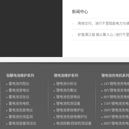
新闻中心
两地交付，池行千里赋能电力与
景！
虾香满江城 烟火聚人心 | 池行千里
温情落幕！
铅酸电池维护系列
锂电池维护系列
锂电池充电机系列
蓄电池内阻仪
锂电池分析仪
24V锂电池充电
蓄电池放电仪
锂电池均衡仪
48V锂电池充电
蓄电池活化仪
锂电池包放电仪
80V锂电池充电
蓄电池充电机
锂电池检测设备
150V锂电池充
蓄电池充放电仪
锂电池单体维护仪
300V锂电池充
蓄电池在线监测
锂电池充放电维护仪
600V锂电池充
蓄电池容量测试仪
电池拆解/回收检测设备
800V锂电池充