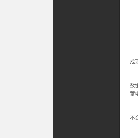
1
成
2
数
蓄
3
不
4