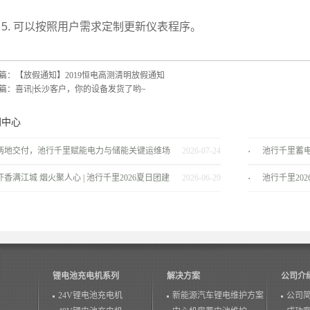
. 可以按照用户需求定制更新仪表程序。
篇：
【放假通知】2019恒电高测清明放假通知
篇：
喜讯|长沙客户，你的设备发货了哟~
闻中心
两地交付，池行千里赋能电力与储能关键运维场
2026-07-24
池行千里蓄
景！
服务商
虾香满江城 烟火聚人心 | 池行千里2026夏日团建
2026-06-29
池行千里20
温情落幕！
锂电池充电机系列
解决方案
公司介
24V锂电池充电机
新能源汽车锂电维护方案
公司