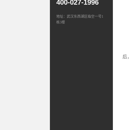
400-027-1996
地址：武汉东西湖区临空一号1
栋3楼
此
后