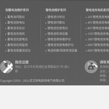
铅酸电池维护系列
锂电池维护系列
锂电池充电机系列
蓄电池内阻仪
锂电池分析仪
24V锂电池充电
蓄电池放电仪
锂电池均衡仪
48V锂电池充电
蓄电池活化仪
锂电池包放电仪
80V锂电池充电
蓄电池充电机
锂电池检测设备
150V锂电池充
蓄电池充放电仪
锂电池单体维护仪
300V锂电池充
蓄电池在线监测
锂电池充放电维护仪
600V锂电池充
蓄电池容量测试仪
电池拆解/回收检测设备
800V锂电池充
地址：武汉市东西湖区金潭路临空1号1栋3
咨询热线：
楼
总机：02
邮箱：x
邮箱：x
Copyright ©2010 - 2024 武汉恒电高测电气有限公司