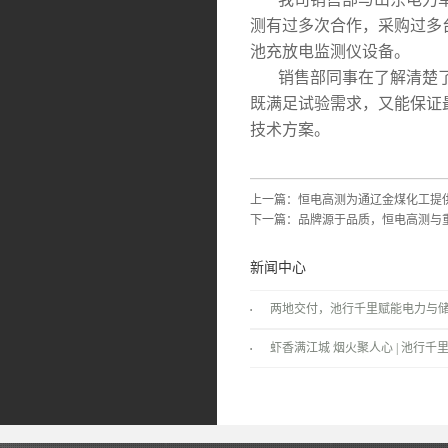
测有过多次合作，采购过多
池充放电监测仪设备。
销售部同事在了解清楚了
既满足试验需求，又能保证
技术方案。
上一篇：
恒电高测为通辽金煤化工提
下一篇：
品牌源于品质，恒电高测与
新闻中心
两地交付，池行千里赋能电力与
景！
虾香满江城 烟火聚人心 | 池行千里
温情落幕！